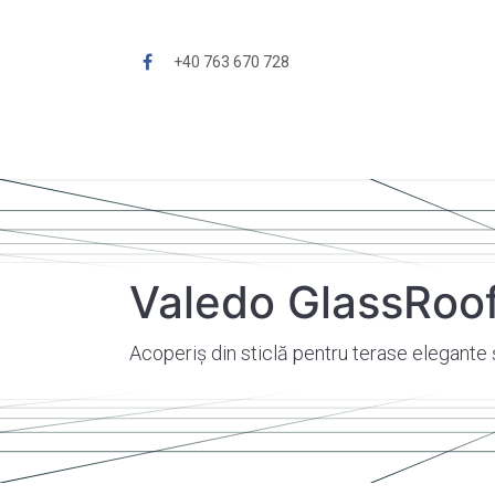
Sari la conținut
+40 763 670 728
De ce Holth?
Închidere terasă
Î
Valedo GlassRoo
Acoperiș din sticlă pentru terase elegante