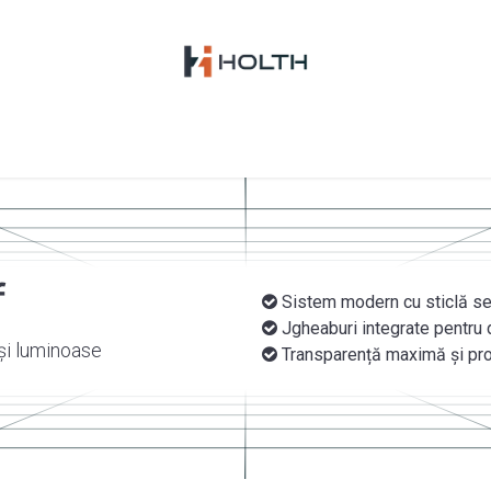
nchidere balcon
Partiții sticlă
Acoperiș sticlă
f
Sistem modern cu sticlă sec
Jgheaburi integrate pentru d
 și luminoase
Transparență maximă și prot