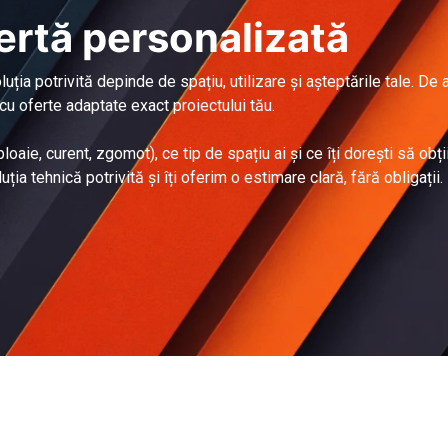
fertă personalizată
luția potrivită depinde de spațiu, utilizare și așteptările tale. De 
cu oferte adaptate exact proiectului tău.
oaie, curent, zgomot), ce tip de spațiu ai și ce îți dorești să obți
ția tehnică potrivită și îți oferim o estimare clară, fără obligații.