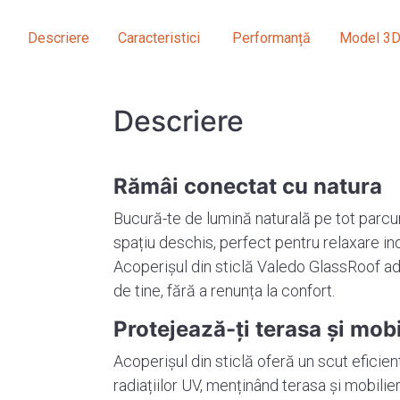
Descriere
Caracteristici
Performanță
Model 3D 
Descriere
Rămâi conectat cu natura
Bucură-te de lumină naturală pe tot parcur
spațiu deschis, perfect pentru relaxare in
Acoperișul din sticlă Valedo GlassRoof a
de tine, fără a renunța la confort.
Protejează-ți terasa și mobi
Acoperișul din sticlă oferă un scut eficient
radiațiilor UV, menținând terasa și mobilie