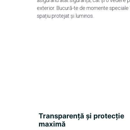
asigurând atât siguranță, cât și o vedere
exterior. Bucură-te de momente speciale î
spațiu protejat și luminos.
Transparență și protecție
maximă