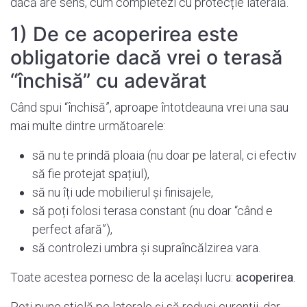
dacă are sens, cum completezi cu protecție laterală.
1) De ce acoperirea este
obligatorie dacă vrei o terasă
“închisă” cu adevărat
Când spui “închisă”, aproape întotdeauna vrei una sau
mai multe dintre următoarele:
să nu te prindă ploaia (nu doar pe lateral, ci efectiv
să fie protejat spațiul),
să nu îți ude mobilierul și finisajele,
să poți folosi terasa constant (nu doar “când e
perfect afară”),
să controlezi umbra și supraîncălzirea vara.
Toate acestea pornesc de la același lucru:
acoperirea
.
Poți pune sticlă pe laterale și să reduci curenții, dar