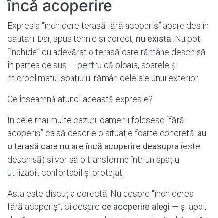
încă acoperire
Expresia “închidere terasă fără acoperiș” apare des în
căutări. Dar, spus tehnic și corect,
nu există
. Nu poți
“închide” cu adevărat o terasă care rămâne deschisă
în partea de sus — pentru că ploaia, soarele și
microclimatul spațiului rămân cele ale unui exterior.
Ce înseamnă atunci această expresie?
În cele mai multe cazuri, oamenii folosesc “fără
acoperiș” ca să descrie o situație foarte concretă:
au
o terasă care nu are încă acoperire deasupra
(este
deschisă) și vor să o transforme într-un spațiu
utilizabil, confortabil și protejat.
Asta este discuția corectă. Nu despre “închiderea
fără acoperiș”, ci despre
ce acoperire alegi
— și apoi,