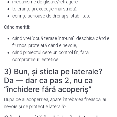
mecanisme de glisare/retragere,
toleranțe și execuție mai strictă,
cerințe serioase de drenaj și stabilitate.
Când merită:
când vrei “două terase într-una”: deschisă când e
frumos, protejată când e nevoie,
când proiectul cere un control fin, fără
compromisuri estetice.
3) Bun, și sticla pe laterale?
Da — dar ca pas 2, nu ca
“închidere fără acoperiș”
După ce ai acoperirea, apare întrebarea firească: ai
nevoie și de protecție laterală?