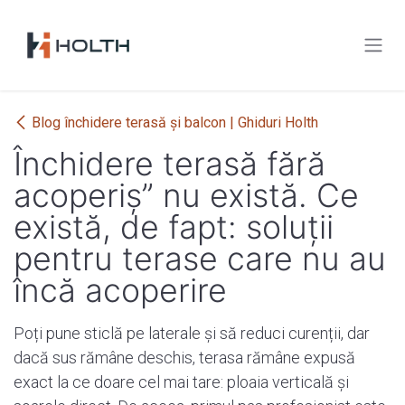
Sari la conținut
Blog închidere terasă și balcon | Ghiduri Holth
Închidere terasă fără
acoperiș” nu există. Ce
există, de fapt: soluții
pentru terase care nu au
încă acoperire
Poți pune sticlă pe laterale și să reduci curenții, dar
dacă sus rămâne deschis, terasa rămâne expusă
exact la ce doare cel mai tare: ploaia verticală și