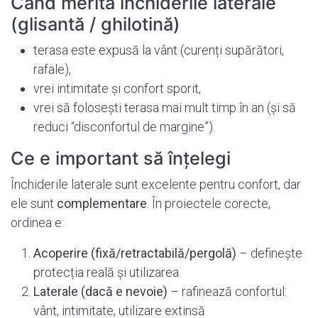
Când merită închiderile laterale
(glisantă / ghilotină)
terasa este expusă la vânt (curenți supărători,
rafale),
vrei intimitate și confort sporit,
vrei să folosești terasa mai mult timp în an (și să
reduci “disconfortul de margine”).
Ce e important să înțelegi
Închiderile laterale sunt excelente pentru confort, dar
ele sunt
complementare
. În proiectele corecte,
ordinea e:
Acoperire (fixă/retractabilă/pergolă)
– definește
protecția reală și utilizarea
Laterale (dacă e nevoie)
– rafinează confortul:
vânt, intimitate, utilizare extinsă