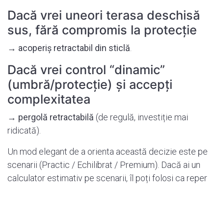
Dacă vrei uneori terasa deschisă
sus, fără compromis la protecție
→
acoperiș retractabil din sticlă
.
Dacă vrei control “dinamic”
(umbră/protecție) și accepți
complexitatea
→
pergolă retractabilă
(de regulă, investiție mai
ridicată).
Un mod elegant de a orienta această decizie este pe
scenarii (Practic / Echilibrat / Premium). Dacă ai un
calculator estimativ pe scenarii, îl poți folosi ca reper
de planificare înainte de ofertarea finală.
6) FAQ